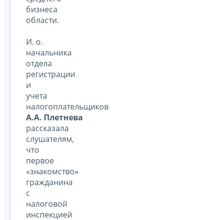
бизнеса
области.
И. о.
начальника
отдела
регистрации
и
учета
налогоплательщиков
А.А. Плетнева
рассказала
слушателям,
что
первое
«знакомство»
гражданина
с
налоговой
инспекцией