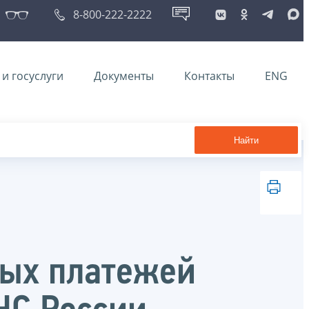
8-800-222-2222
и госуслуги
Документы
Контакты
ENG
Найти
вых платежей