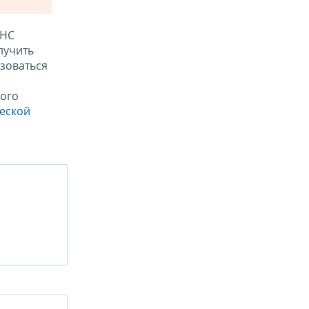
ФНС
лучить
зоваться
ого
ческой