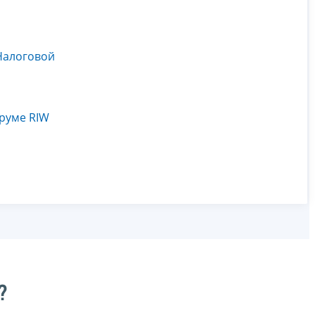
Налоговой
оруме RIW
?