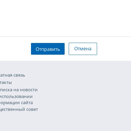
Отмена
Отправить
атная связь
такты
писка на новости
использовании
ормации сайта
ественный совет