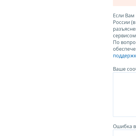
Если Вам
России (
разъясне
сервисо
По вопро
обеспече
поддержк
Ваше соо
Ошибка в 