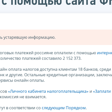
 с помощью сайта Ф
ать устаревшую информацию.
алоговых платежей россияне оплатили с помощью
интерне
оличество платежей составило 2 152 373.
йн оплата налогов доступна клиентам 18 банков, среди
нк и другие. Остальные кредитные организации, заклю
ервисы онлайн оплаты.
исов
«Личного кабинета налогоплательщика»
и
«Заплати
комиссия не взимается.
ут в соответствии со
следующим Порядком
.