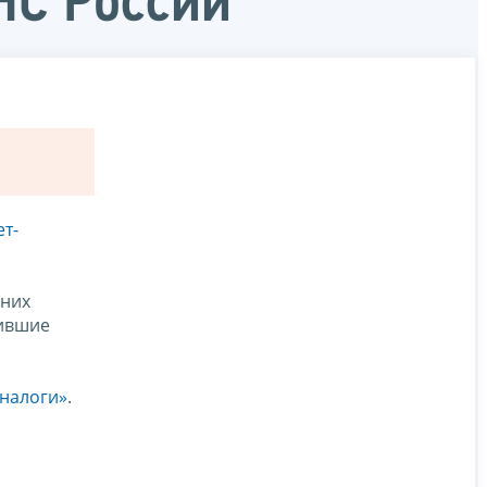
НС России
т-
 них
чившие
 налоги»
.