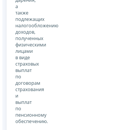
дарения,
а
также
подлежащих
налогообложению
доходов,
полученных
физическими
лицами
в виде
страховых
выплат
по
договорам
страхования
и
выплат
по
пенсионному
обеспечению.