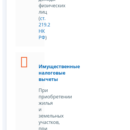
физических
лиц
(
ст.
219.2
НК
РФ
)
Имущественные
налоговые
вычеты
При
приобретении
жилья
и
земельных
участков,
при