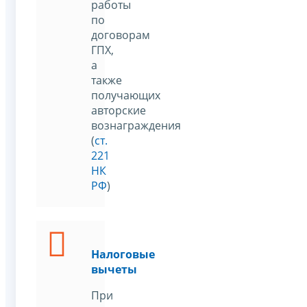
работы
по
договорам
ГПХ,
а
также
получающих
авторские
вознаграждения
(
ст.
221
НК
РФ
)
Налоговые
вычеты
При