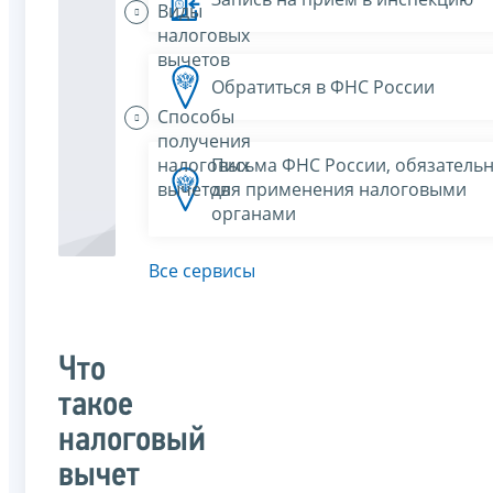
Виды
налоговых
вычетов
Обратиться в ФНС России
Способы
получения
налоговых
Письма ФНС России, обязатель
вычетов
для применения налоговыми
органами
Все сервисы
Что
такое
налоговый
вычет