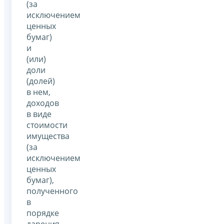
(за
исключением
ценных
бумаг)
и
(или)
доли
(долей)
в нем,
доходов
в виде
стоимости
имущества
(за
исключением
ценных
бумаг),
полученного
в
порядке