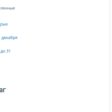
еленные
орых
1 декабря
до 31
аг