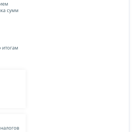
нием
ика сумм
 итогам
 налогов