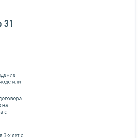
о 31
едение
иоде или
 договора
 на
а с
3-х лет с