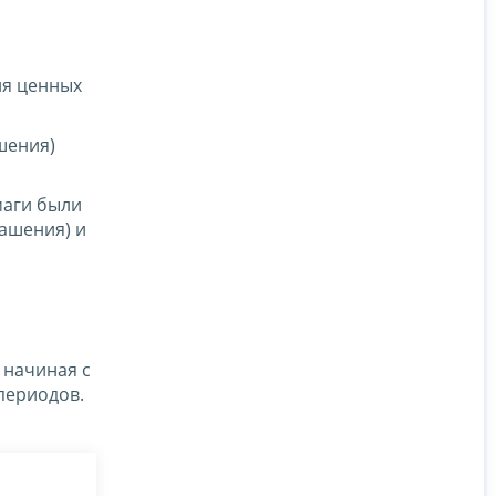
ия ценных
шения)
маги были
ашения) и
 начиная с
периодов.