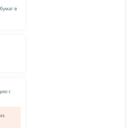
бумаг в
цию с
из