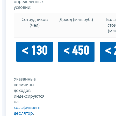
определенных
условий:
Сотрудников
Доход (млн.руб.)
Бала
(чел)
сто
(млн
< 130
< 450
< 
Указанные
величины
доходов
индексируются
на
коэффициент-
дефлятор
.