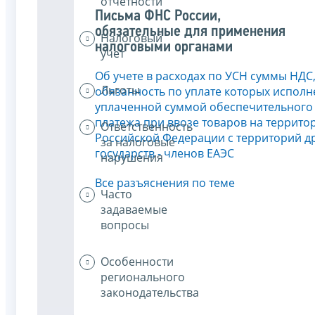
отчётности
Письма ФНС России,
обязательные для применения
Налоговый
налоговыми органами
учет
Об учете в расходах по УСН суммы НДС
Льготы
обязанность по уплате которых исполн
уплаченной суммой обеспечительного
платежа при ввозе товаров на террито
Ответственность
Российской Федерации с территорий д
за налоговые
государств - членов ЕАЭС
нарушения
Все разъяснения по теме
Часто
задаваемые
вопросы
Особенности
регионального
законодательства