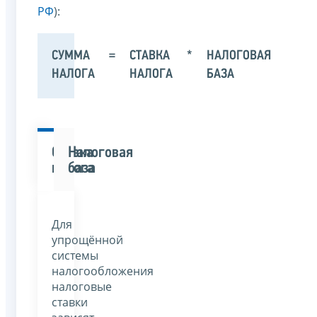
РФ
):
СУММА
=
СТАВКА
*
НАЛОГОВАЯ
НАЛОГА
НАЛОГА
БАЗА
Ставка
Налоговая
налога
база
Для
упрощённой
системы
налогообложения
налоговые
ставки