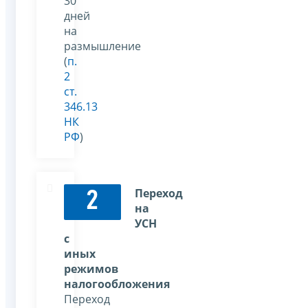
30
дней
на
размышление
(
п.
2
ст.
346.13
НК
РФ
)
Переход
2
на
УСН
с
иных
режимов
налогообложения
Переход