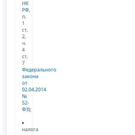
НК
РФ
,
п.
1
ст.
2,
ч.
4
ст.
7
Федерального
закона
от
02.04.2014
№
52-
ФЗ
);
налога