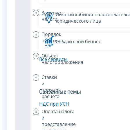
Заменяет
Личный кабинет налогоплатель
налоги
юридического лица
Порядок
перехода
Создай свой бизнес
Объект
Все сервисы
налогообложения
Ставки
и
порядок
Связанные темы
расчета
НДС при УСН
Оплата налога
и
представление