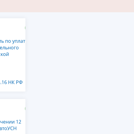
ть по уплате
ельного
ской
6.16 НК РФ
ечении 12
АвтоУСН