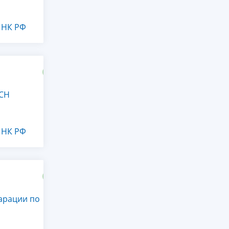
2 НК РФ
УСН
2 НК РФ
ларации по