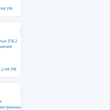
2 НК РФ
тьи 378.2
ошении
8.2 НК РФ
й
смотренных