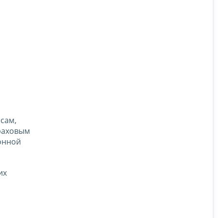
сам,
раховым
ронной
их