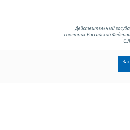
Действительный госуд
советник Российской Федерац
С.
Заг