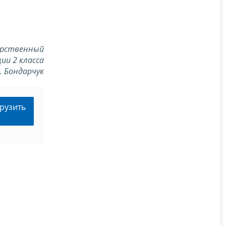
арственный
ии 2 класса
Л. Бондарчук
рузить