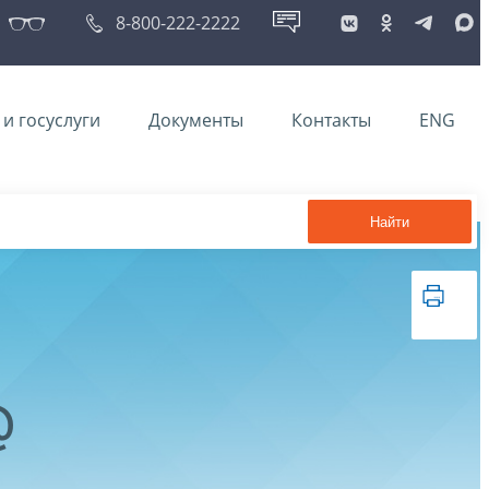
8-800-222-2222
и госуслуги
Документы
Контакты
ENG
Найти
@