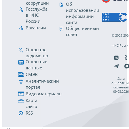
коррупции
Об
Госслужба
использовании
в ФНС
информации
России
сайта
Вакансии
Общественный
совет
© 2005-202
ФНС Росси
Открытое
ведомство
Открытые
данные
СМЭВ
Дата
Аналитический
обновлени
портал
страницы
09.08.2026
Видеоматериалы
Карта
сайта
RSS