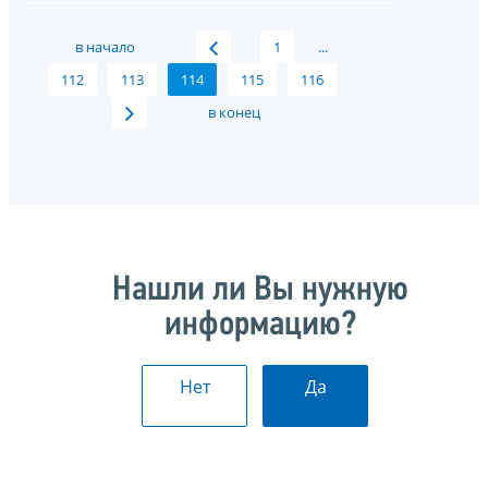
в начало
1
...
112
113
114
115
116
в конец
Нашли ли Вы нужную
информацию?
Нет
Да