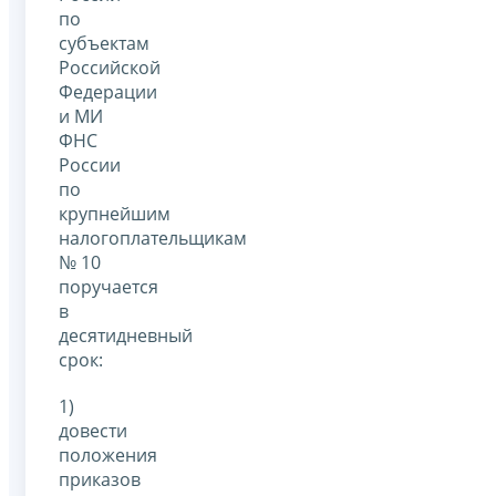
по
субъектам
Российской
Федерации
и МИ
ФНС
России
по
крупнейшим
налогоплательщикам
№ 10
поручается
в
десятидневный
срок:
1)
довести
положения
приказов