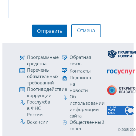
Отмена
Отправить
Программные
Обратная
средства
связь
Перечень
Контакты
обязательных
Подписка
требований
на
Противодействие
новости
коррупции
Об
Госслужба
использовании
в ФНС
информации
России
сайта
Вакансии
Общественный
совет
© 2005-202