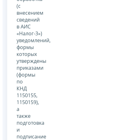
(с
внесением
сведений
в АИС
«Налог-3»)
уведомлений,
формы
которых
утверждены
приказами
(формы
по
КНД
1150155,
1150159),
а
также
подготовка
и
подписание