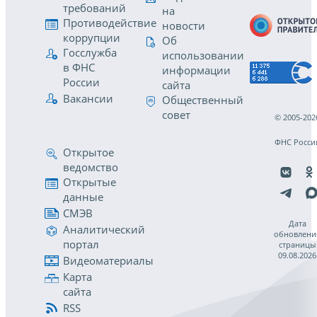
требований
на
Противодействие
новости
коррупции
Об
Госслужба
использовании
в ФНС
информации
России
сайта
Вакансии
Общественный
совет
© 2005-202
ФНС Росси
Открытое
ведомство
Открытые
данные
СМЭВ
Дата
Аналитический
обновлени
портал
страницы
09.08.2026
Видеоматериалы
Карта
сайта
RSS