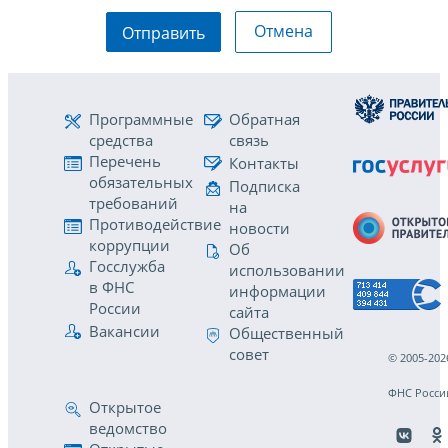
Отмена
Отправить
Программные
Обратная
средства
связь
Перечень
Контакты
обязательных
Подписка
требований
на
Противодействие
новости
коррупции
Об
Госслужба
использовании
в ФНС
информации
России
сайта
Вакансии
Общественный
совет
© 2005-202
ФНС Росси
Открытое
ведомство