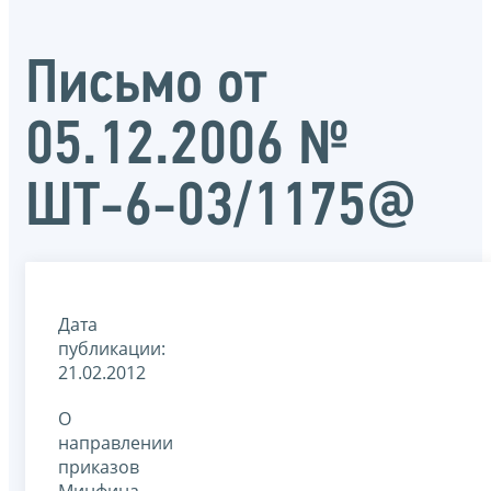
Письмо от
05.12.2006 №
ШТ-6-03/1175@
Дата
публикации:
21.02.2012
О
направлении
приказов
Минфина