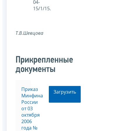
04-
15/1/15.
Т.В.Шевцова
Прикрепленные
документы
Приказ
Загрузить
Минфина
России
от 03
октября
2006
года №