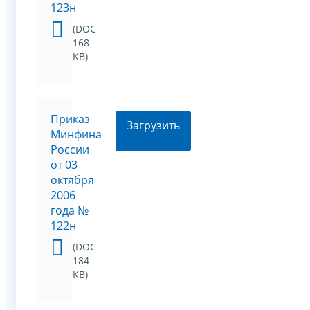
123н
(DOC
168
KB)
Приказ
Загрузить
Минфина
России
от 03
октября
2006
года №
122н
(DOC
184
KB)