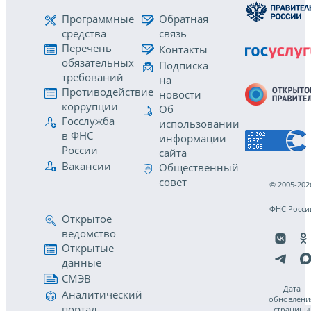
Программные
Обратная
средства
связь
Перечень
Контакты
обязательных
Подписка
требований
на
Противодействие
новости
коррупции
Об
Госслужба
использовании
в ФНС
информации
России
сайта
Вакансии
Общественный
совет
© 2005-202
ФНС Росси
Открытое
ведомство
Открытые
данные
СМЭВ
Дата
Аналитический
обновлени
портал
страницы