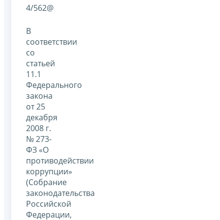
4/562@
В
соответствии
со
статьей
11.1
Федерального
закона
от 25
декабря
2008 г.
№ 273-
ФЗ «О
противодействии
коррупции»
(Собрание
законодательства
Российской
Федерации,