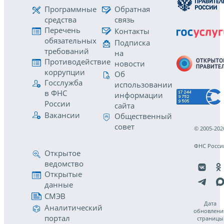
Программные
Обратная
средства
связь
Перечень
Контакты
обязательных
Подписка
требований
на
Противодействие
новости
коррупции
Об
Госслужба
использовании
в ФНС
информации
России
сайта
Вакансии
Общественный
совет
© 2005-202
ФНС Росси
Открытое
ведомство
Открытые
данные
СМЭВ
Дата
Аналитический
обновлени
портал
страницы