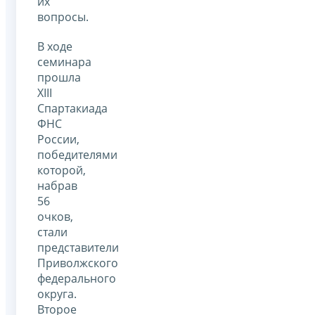
их
вопросы.
В ходе
семинара
прошла
XIII
Спартакиада
ФНС
России,
победителями
которой,
набрав
56
очков,
стали
представители
Приволжского
федерального
округа.
Второе