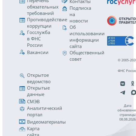
Перечень
Контакты
обязательных
Подписка
требований
на
Противодействие
новости
коррупции
Об
Госслужба
использовании
в ФНС
информации
России
сайта
Вакансии
Общественный
совет
© 2005-202
ФНС Росси
Открытое
ведомство
Открытые
данные
СМЭВ
Дата
Аналитический
обновлени
портал
страницы
08.08.2026
Видеоматериалы
Карта
сайта