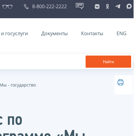
8-800-222-2222
и госуслуги
Документы
Контакты
ENG
Найти
Мы - государство
с по