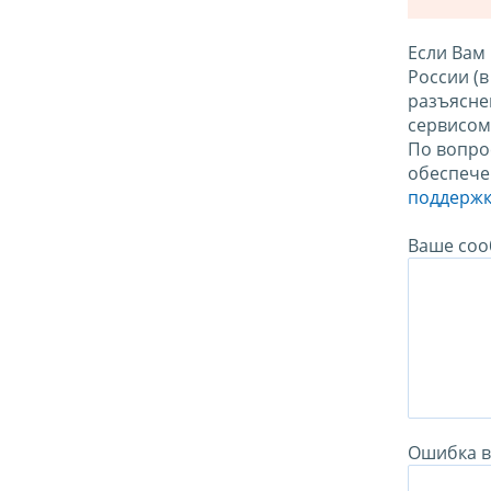
Если Вам
России (
разъясне
сервисо
По вопро
обеспече
поддержк
Ваше соо
Ошибка в 