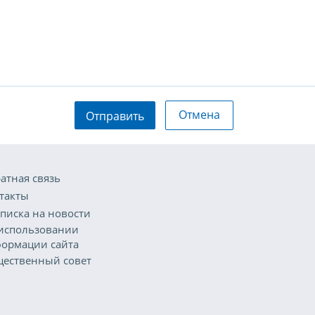
Отмена
Отправить
атная связь
такты
писка на новости
использовании
ормации сайта
ественный совет