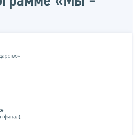
ограмме «Мы -
дарство»
ке
 (финал).