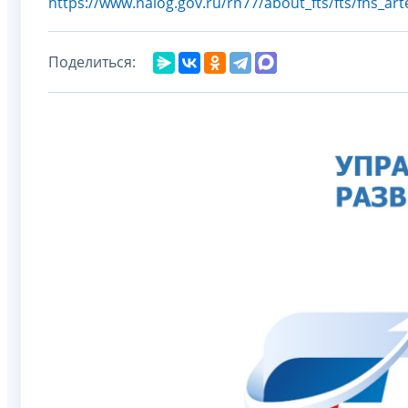
https://www.nalog.gov.ru/rn77/about_fts/fts/fns_ar
Поделиться: