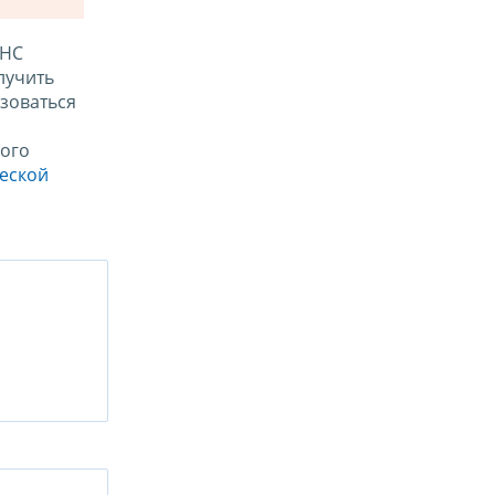
ФНС
лучить
зоваться
ого
ческой