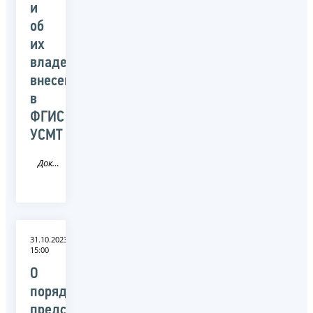
и
об
их
владельцах,
внесенных
в
ФГИС
УСМТ
Документ
31.10.2023
15:00
О
порядке
представления