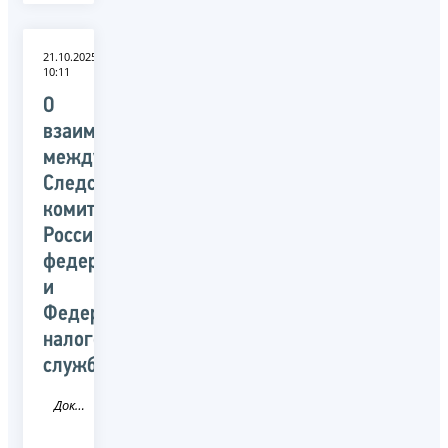
21.10.2025
10:11
О
взаимодействии
между
Следственным
комитетом
Российской
федерации
и
Федеральной
налоговой
службой
Документ