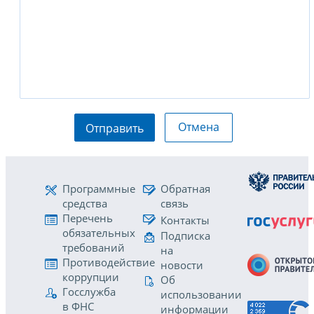
Отмена
Отправить
Программные
Обратная
средства
связь
Перечень
Контакты
обязательных
Подписка
требований
на
Противодействие
новости
коррупции
Об
Госслужба
использовании
в ФНС
информации