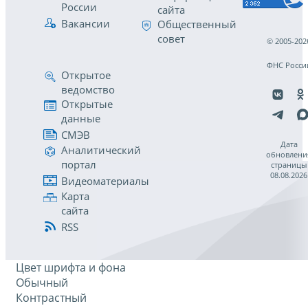
России
сайта
Вакансии
Общественный
совет
© 2005-202
ФНС Росси
Открытое
ведомство
Открытые
данные
СМЭВ
Дата
Аналитический
обновлени
портал
страницы
08.08.2026
Видеоматериалы
Карта
сайта
RSS
Цвет шрифта и фона
Обычный
Контрастный