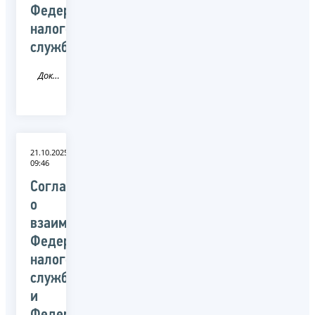
Федеральной
налоговой
службы
Документ
21.10.2025
09:46
Соглашение
о
взаимодействии
Федеральной
налоговой
службой
и