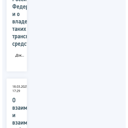
Федерации,
и о
владельцах
таких
транспортных
средств
Документ
18.03.2025
17:29
О
взаимодействии
и
взаимном