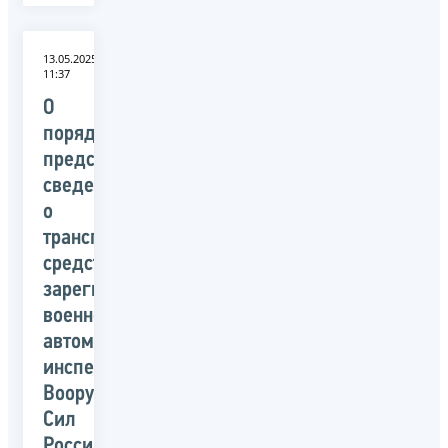
13.05.2025
11:37
О
порядке
представления
сведений
о
транспортных
средствах,
зарегистрированных
военной
автомобильной
инспекцией
Вооруженных
Сил
Российской