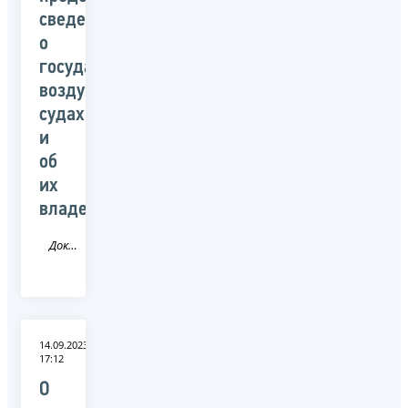
сведений
о
государственных
воздушных
судах
и
об
их
владельцах
Документ
14.09.2023
17:12
О