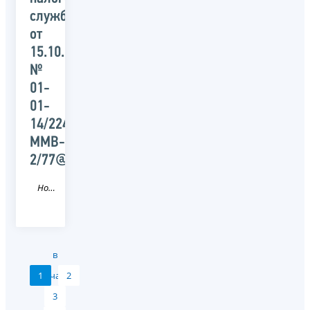
службы
от
15.10.2015
№
01-
01-
14/22440/
ММВ-23-
2/77@
Новость
в
1
начало
2
3