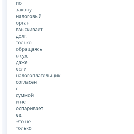
по
закону
налоговый
орган
взыскивает
долг,
только
обращаясь
в суд,
даже
если
налогоплательщик
согласен
с
суммой
и не
оспаривает
ее.
Это не
только