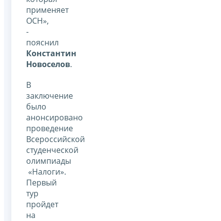
применяет
ОСН»,
-
пояснил
Константин
Новоселов
.
В
заключение
было
анонсировано
проведение
Всероссийской
студенческой
олимпиады
«Налоги».
Первый
тур
пройдет
на