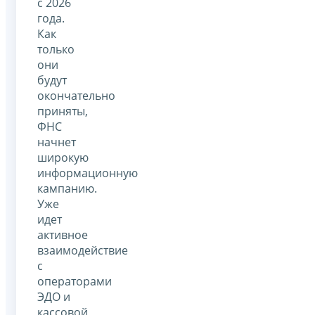
с 2026
года.
Как
только
они
будут
окончательно
приняты,
ФНС
начнет
широкую
информационную
кампанию.
Уже
идет
активное
взаимодействие
с
операторами
ЭДО и
кассовой