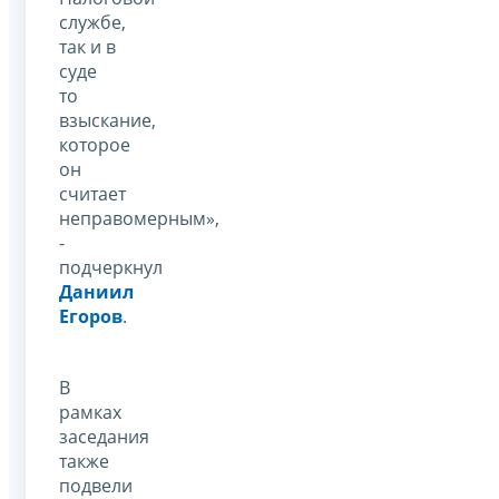
службе,
так и в
суде
то
взыскание,
которое
он
считает
неправомерным»,
-
подчеркнул
Даниил
Егоров
.
В
рамках
заседания
также
подвели