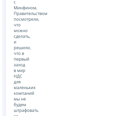
с
Минфином,
Правительством
посмотрели,
что
можно
сделать,
и
решили,
что в
первый
заход
в мир
НДС
для
маленьких
компаний
мы не
будем
штрафовать
за