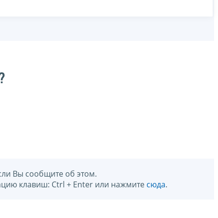
?
сли Вы сообщите об этом.
цию клавиш: Ctrl + Enter или нажмите
сюда
.