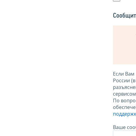
Сообщит
Если Вам
России (
разъясне
сервисо
По вопро
обеспече
поддержк
Ваше соо