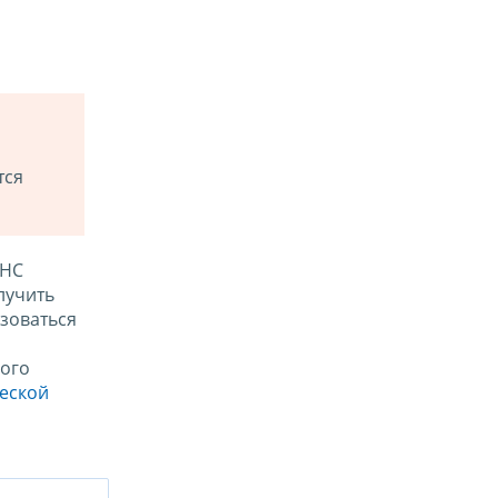
тся
ФНС
лучить
зоваться
ого
ческой