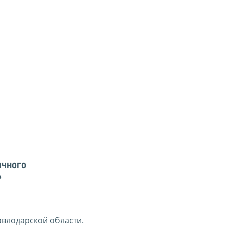
ичного
»
авлодарской области.