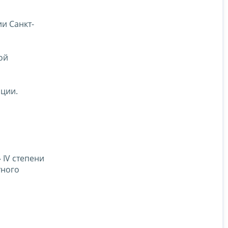
и Санкт-
ой
ации.
 IV степени
тного