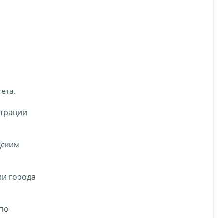
ета.
страции
дским
ии города
 по