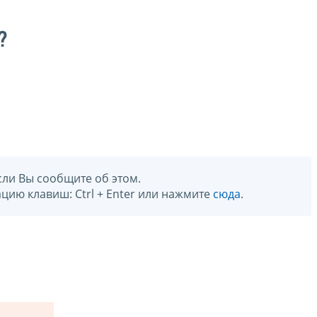
?
сли Вы сообщите об этом.
цию клавиш: Ctrl + Enter или нажмите
сюда
.