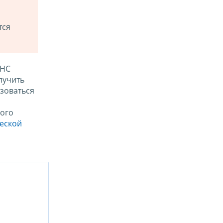
тся
ФНС
лучить
зоваться
ого
ческой