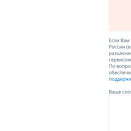
Если Вам
России (
разъясне
сервисо
По вопро
обеспече
поддержк
Ваше соо