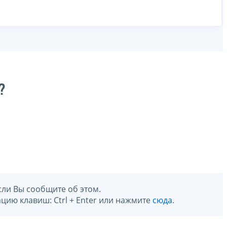
?
сли Вы сообщите об этом.
цию клавиш: Ctrl + Enter или нажмите
сюда
.