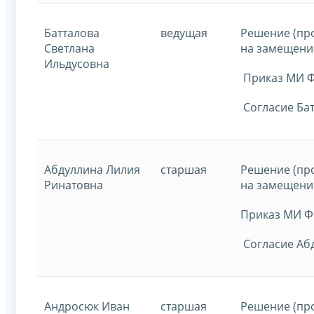
Батталова
ведущая
Решение (пр
Светлана
на замещение
Ильдусовна
Приказ МИ ФН
Согласие Бат
Абдуллина Лилия
старшая
Решение (пр
Ринатовна
на замещение
Приказ МИ ФН
Согласие Абд
Андросюк Иван
старшая
Решение (пр