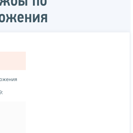
ужбы по
ложения
ложения
о
9: