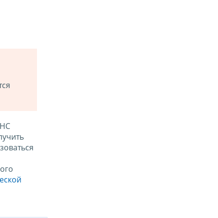
тся
ФНС
лучить
зоваться
ого
ческой