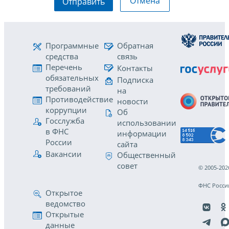
Отмена
Отправить
Программные
Обратная
средства
связь
Перечень
Контакты
обязательных
Подписка
требований
на
Противодействие
новости
коррупции
Об
Госслужба
использовании
в ФНС
информации
России
сайта
Вакансии
Общественный
совет
© 2005-202
ФНС Росси
Открытое
ведомство
Открытые
данные