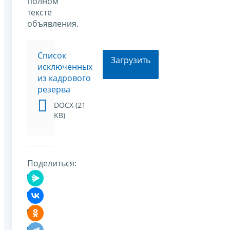
полном
тексте
объявления.
Список
Загрузить
исключенных
из кадрового
резерва
DOCX (21
KB)
Поделиться: