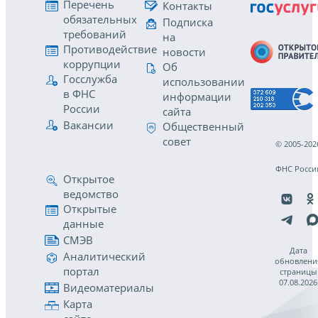
Перечень
Контакты
обязательных
Подписка
требований
на
Противодействие
новости
коррупции
Об
Госслужба
использовании
в ФНС
информации
России
сайта
Вакансии
Общественный
совет
© 2005-202
ФНС Росси
Открытое
ведомство
Открытые
данные
СМЭВ
Дата
Аналитический
обновлени
портал
страницы
07.08.2026
Видеоматериалы
Карта