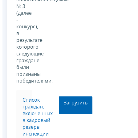
№ 3
(далее
-
конкурс),
в
результате
которого
следующие
граждане
были
признаны
победителями.
Список
Загрузить
граждан,
включенных
в кадровый
резерв
инспекции