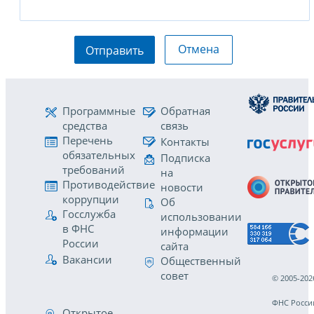
Отмена
Отправить
Программные
Обратная
средства
связь
Перечень
Контакты
обязательных
Подписка
требований
на
Противодействие
новости
коррупции
Об
Госслужба
использовании
в ФНС
информации
России
сайта
Вакансии
Общественный
совет
© 2005-202
ФНС Росси
Открытое