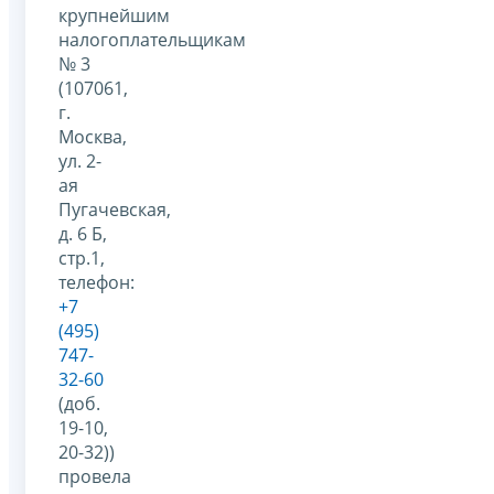
крупнейшим
налогоплательщикам
№ 3
(107061,
г.
Москва,
ул. 2-
ая
Пугачевская,
д. 6 Б,
стр.1,
телефон:
+7
(495)
747-
32-60
(доб.
19-10,
20-32))
провела