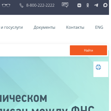
8-800-222-2222
и госуслуги
Документы
Контакты
ENG
Найти
ническом