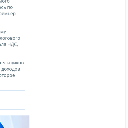
мого
ось по
ремьер-
ими
алогового
оля НДС,
ательщиков
с доходов
которое