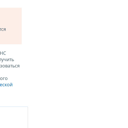
тся
ФНС
лучить
зоваться
ого
ческой