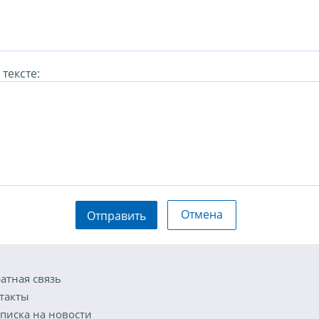
тексте:
Отмена
Отправить
атная связь
такты
писка на новости