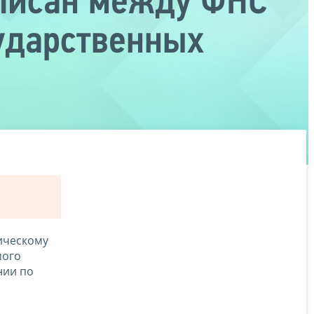
дписан между ФНС
ударственных
ическому
мого
нии по