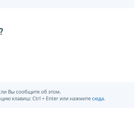
?
сли Вы сообщите об этом.
цию клавиш: Ctrl + Enter или нажмите
сюда
.