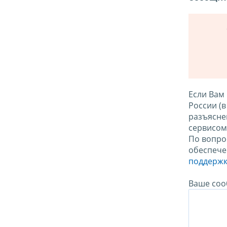
Если Вам
России (
разъясне
сервисо
По вопро
обеспече
поддержк
Ваше соо