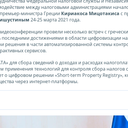
рудничества Федеральной налоговой службы и Независи
аимодействие между налоговыми администрациями начал
е премьер-министра Греции
Кириакоса Мицотакиса
с п
Мишустиным
24-25 марта 2021 года.
 видеоконференции провели несколько встреч с греческ
сь последними достижениями в области цифровизации н
ои решения в части автоматизированной системы контр
рактивных сервисов.
TA» для сбора сведений о доходах и расходах налогопл
ом применения технологий для контроля сбора налогов 
т о цифровом решении «Short-term Property Registry», 
щества через интернет-платформы.