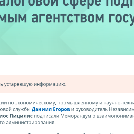
налоговой сфере по
мым агентством гос
ать устаревшую информацию.
сии по экономическому, промышленному и научно-техн
говой службы
Даниил Егоров
и руководитель Независи
гиос Пицилис
подписали Меморандум о взаимопонима
ого администрирования.