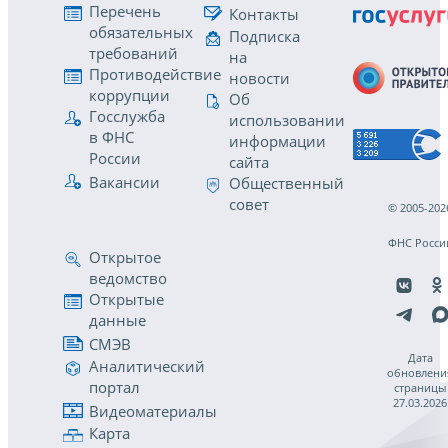
Перечень
Контакты
обязательных
Подписка
требований
на
Противодействие
новости
коррупции
Об
Госслужба
использовании
в ФНС
информации
России
сайта
Вакансии
Общественный
совет
© 2005-202
ФНС Росси
Открытое
ведомство
Открытые
данные
СМЭВ
Дата
Аналитический
обновлени
портал
страницы
27.03.2026
Видеоматериалы
Карта