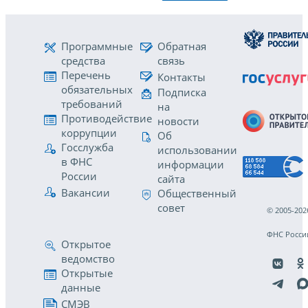
Программные
Обратная
средства
связь
Перечень
Контакты
обязательных
Подписка
требований
на
Противодействие
новости
коррупции
Об
Госслужба
использовании
в ФНС
информации
России
сайта
Вакансии
Общественный
совет
© 2005-202
ФНС Росси
Открытое
ведомство
Открытые
данные
СМЭВ