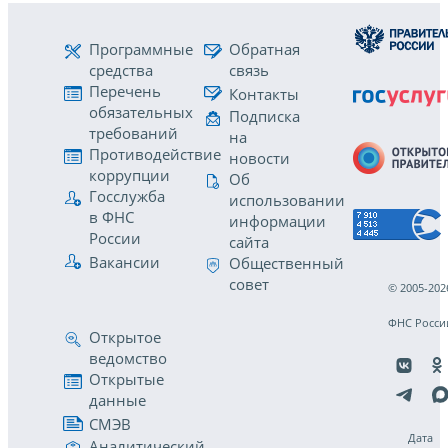
Программные
Обратная
средства
связь
Перечень
Контакты
обязательных
Подписка
требований
на
Противодействие
новости
коррупции
Об
Госслужба
использовании
в ФНС
информации
России
сайта
Вакансии
Общественный
совет
© 2005-202
ФНС Росси
Открытое
ведомство
Открытые
данные
СМЭВ
Дата
Аналитический