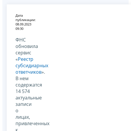
Дата
публикации:
08.09.2023
09:30
ФНС
обновила
сервис
«
Реестр
субсидиарных
ответчиков
».
В нем
содержатся
14 574
актуальные
записи
о
лицах,
привлеченных
к