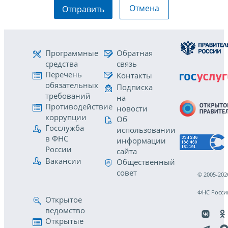
Отмена
Отправить
Программные
Обратная
средства
связь
Перечень
Контакты
обязательных
Подписка
требований
на
Противодействие
новости
коррупции
Об
Госслужба
использовании
в ФНС
информации
России
сайта
Вакансии
Общественный
совет
© 2005-202
ФНС Росси
Открытое
ведомство
Открытые