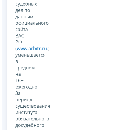
судебных
дел по
данным
официального
сайта
ВАС
РФ
(
www.arbitr.ru
.)
уменьшается
в
среднем
на
16%
ежегодно.
За
период
существования
института
обязательного
досудебного