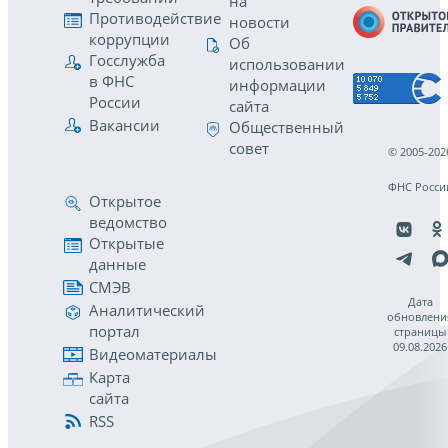
на
Противодействие
новости
коррупции
Об
Госслужба
использовании
в ФНС
информации
России
сайта
Вакансии
Общественный
совет
© 2005-202
ФНС Росси
Открытое
ведомство
Открытые
данные
СМЭВ
Дата
Аналитический
обновлени
портал
страницы
09.08.2026
Видеоматериалы
Карта
сайта
RSS