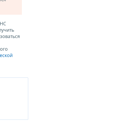
ФНС
лучить
зоваться
ого
ческой