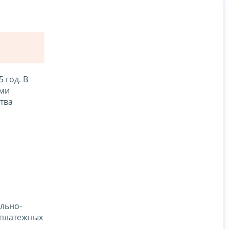
 год. В
ыми
тва
ольно-
 платежных