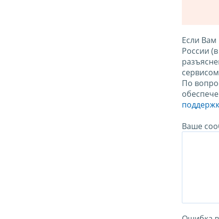
Если Вам
России (
разъясне
сервисо
По вопро
обеспече
поддержк
Ваше соо
Ошибка в 