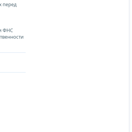
х перед
ти ФНС
ственности