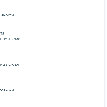
ачности
та,
инимателей
с
иц исходя
оговыми