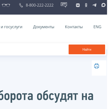
8-800-222-2222
и госуслуги
Документы
Контакты
ENG
Найти
орота обсудят на