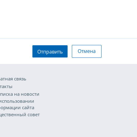
Отмена
Отправить
атная связь
такты
писка на новости
использовании
ормации сайта
ественный совет