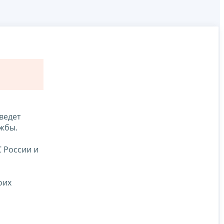
ведет
ужбы.
С России и
оих