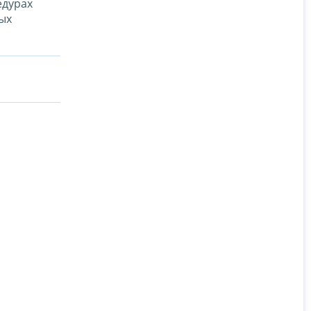
едурах
ых