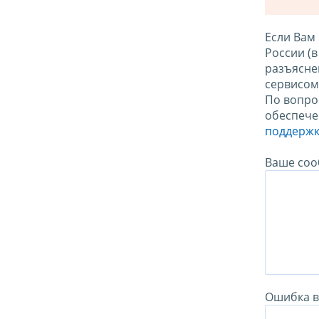
Если Вам
России (
разъясне
сервисо
По вопро
обеспече
поддержк
Ваше соо
Ошибка в 