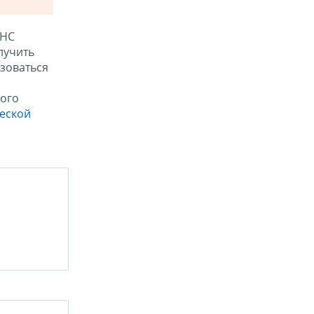
ФНС
лучить
зоваться
ого
ческой