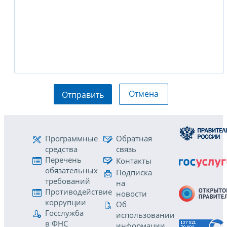
Отмена
Отправить
Программные
Обратная
средства
связь
Перечень
Контакты
обязательных
Подписка
требований
на
Противодействие
новости
коррупции
Об
Госслужба
использовании
в ФНС
информации