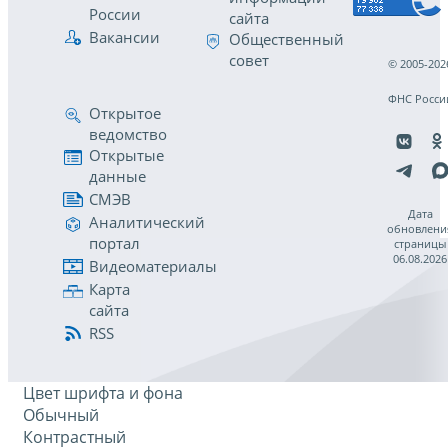
России
сайта
Вакансии
Общественный
совет
© 2005-202
ФНС Росси
Открытое
ведомство
Открытые
данные
СМЭВ
Дата
Аналитический
обновлени
портал
страницы
06.08.2026
Видеоматериалы
Карта
сайта
RSS
Цвет шрифта и фона
Обычный
Контрастный