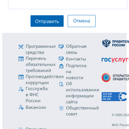
Отмена
Отправить
Программные
Обратная
средства
связь
Перечень
Контакты
обязательных
Подписка
требований
на
Противодействие
новости
коррупции
Об
Госслужба
использовании
в ФНС
информации
России
сайта
Вакансии
Общественный
совет
© 2005-202
ФНС Росси