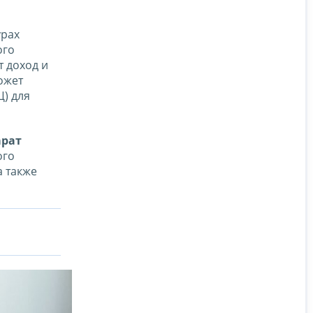
урах
ого
т доход и
ожет
) для
рат
ого
а также