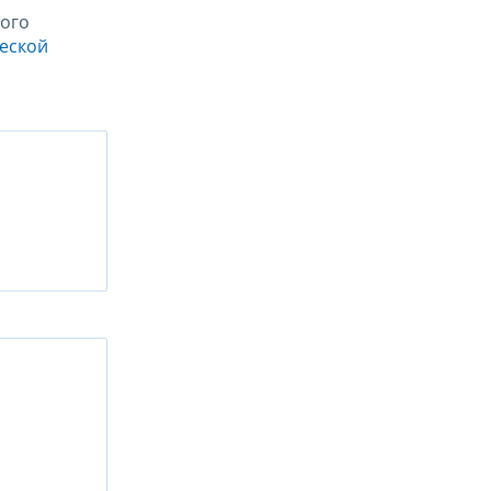
ого
ческой