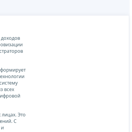
 доходов
ровизации
страторов
реформирует
технологии
систему
з всех
 цифровой
 лицах. Это
ений. С
 и