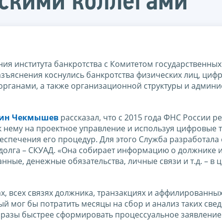
нскими коллегами
я института банкротства с Комитетом государственных
азъяснения коснулись банкротства физических лиц, циф
рганами, а также организационной структуры и админи
тин Чекмышев
рассказал, что с 2015 года ФНС России 
к нему на проектное управление и используя цифровые 
спечения его процедур. Для этого Служба разработала 
олга – СКУАД. «Она собирает информацию о должнике и
нные, денежные обязательства, личные связи и т.д. – в
х, всех связях должника, транзакциях и аффилированных
й мог бы потратить месяцы на сбор и анализ таких свед
разы быстрее сформировать процессуальное заявление