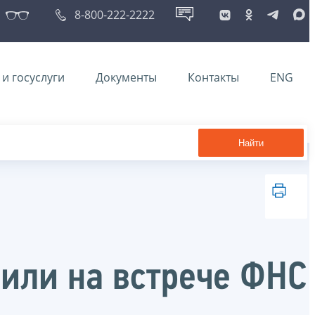
8-800-222-2222
и госуслуги
Документы
Контакты
ENG
Найти
дили на встрече ФНС