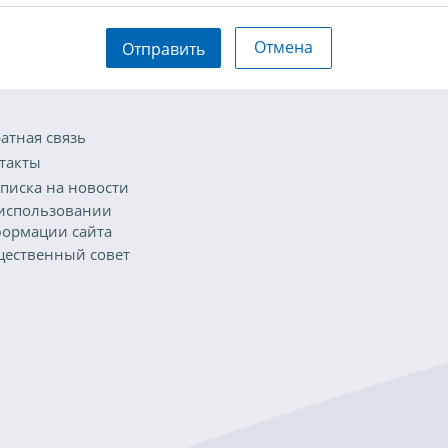
Отмена
Отправить
атная связь
такты
писка на новости
использовании
ормации сайта
ественный совет