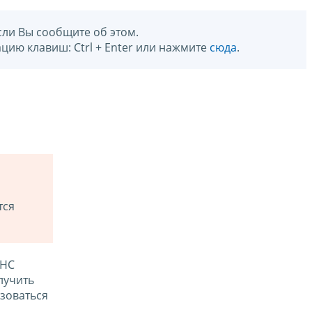
сли Вы сообщите об этом.
цию клавиш: Ctrl + Enter или нажмите
сюда
.
тся
ФНС
лучить
зоваться