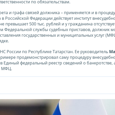
ветственности по обязательствам.
ета и графа связей должника – применяется и в процед
а в Российской Федерации действует институт внесудебн
е превышает 500 тыс. рублей и у гражданина отсутствуе
ом Федеральной службы судебных приставов, должник м
тавления государственных и муниципальных услуг (МФЦ
ядке.
ФНС России по Республике Татарстан. Ее руководитель
Ма
римере продемонстрировал саму процедуру внесудебн
 в Единый федеральный реестр сведений о банкротстве, 
с МФЦ.