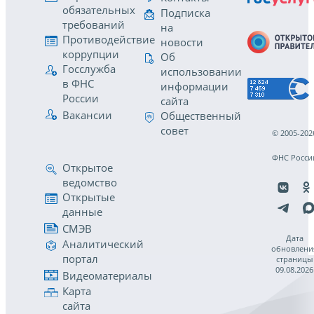
обязательных
Подписка
требований
на
Противодействие
новости
коррупции
Об
Госслужба
использовании
в ФНС
информации
России
сайта
Вакансии
Общественный
совет
© 2005-202
ФНС Росси
Открытое
ведомство
Открытые
данные
СМЭВ
Дата
Аналитический
обновлени
портал
страницы
09.08.2026
Видеоматериалы
Карта
сайта