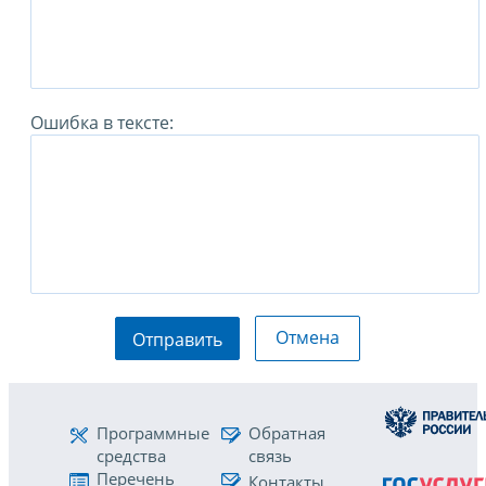
Ошибка в тексте:
Отмена
Отправить
Программные
Обратная
средства
связь
Перечень
Контакты