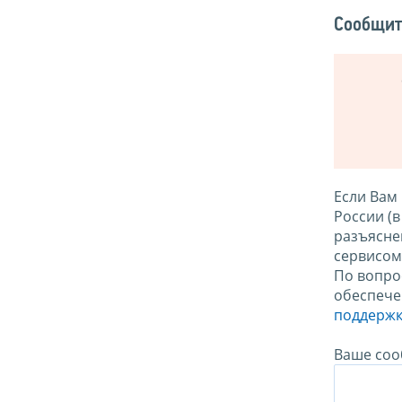
Сообщит
Если Вам
России (
разъясне
сервисо
По вопро
обеспече
поддержк
Ваше соо