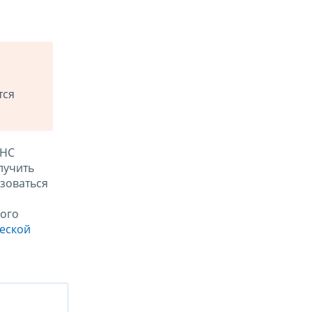
тся
ФНС
лучить
зоваться
ого
ческой