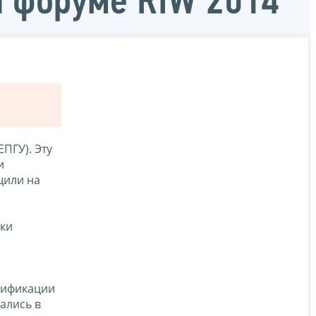
а форуме RIW 2014
ПГУ). Эту
и
щили на
ики
тификации
ались в