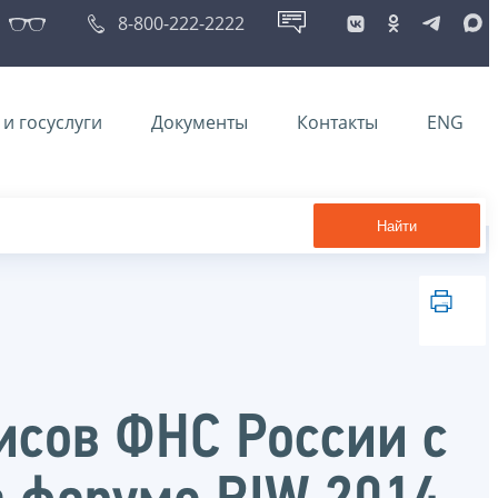
8-800-222-2222
и госуслуги
Документы
Контакты
ENG
Найти
исов ФНС России с