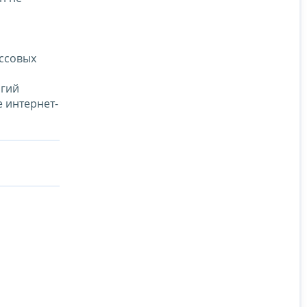
ассовых
огий
е интернет-