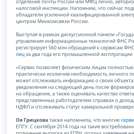
отделение почты России или МФЦ лично, авториз
налоговой инспекции. Напомним, что сейчас под
обладатели усиленной квалифицированной элек
центром Минкомсвязи России.
Выступая в рамках дискуссионной панели «Госуда
управления информационных технологий ФНС Р
регистрирует 560 млн обращений к сервисам ФНС
лиц
за два года его промышленной эксплуатации 
«Сервис позволяет физическим лицам полностью
практически исключив необходимость личного п
может отслеживать информацию о своих объекта
уведомления на следующий день после формирова
на обращение, а также оценивать качество ответ
представленных работодателем справках о дохода
НДФЛ и отслеживать статус камеральной проверк
Оя Грицкова
также напомнила, что многие
серв
ЕПГУ. С сентября 2014 года на такие востребова
получение выписки из ЕГРН, подача заявления н