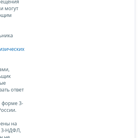
осещения
и могут
яющим
ьника
физических
ами,
ьщик
вые
ать ответ
 форме 3-
России.
лены на
е 3-НДФЛ,
н не