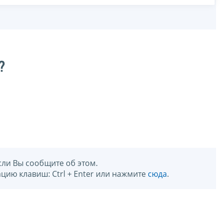
?
сли Вы сообщите об этом.
цию клавиш: Ctrl + Enter или нажмите
сюда
.