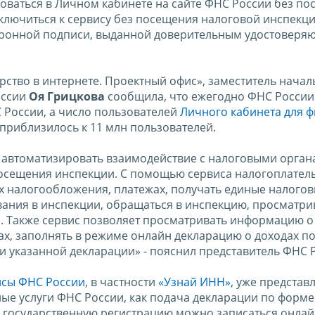
оваться в Личном кабинете на сайте ФНС России без п
ключиться к сервису без посещения налоговой инспекци
тронной подписи, выданной доверительным удостовер
рство в интернете. Проектный офис», заместитель начал
оссии
Оя Грицкова
сообщила, что ежегодно ФНС России
 России, а число пользователей
Личного кабинета для 
приблизилось к 11 млн пользователей.
 автоматизировать взаимодействие с налоговыми орган
осещения инспекции. С помощью сервиса налогоплател
х налогообложения, платежах, получать единые налого
ния в инспекции, обращаться в инспекцию, просматрив
а. Также сервис позволяет просматривать информацию о
х, заполнять в режиме онлайн декларацию о доходах по
и указанной декларации» - пояснил представитель ФНС 
исы ФНС России
, в частности
«Узнай ИНН»
, уже представ
нные услуги ФНС России, как подача декларации по форм
а государственную регистрацию можно записаться онлай