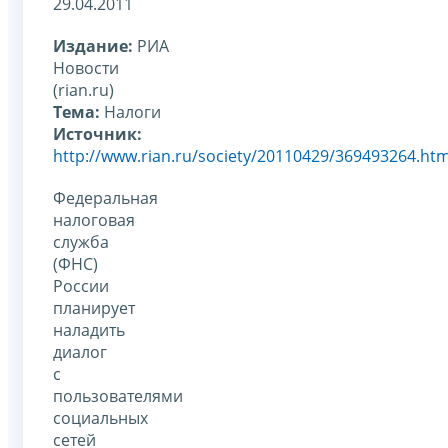
29.04.2011
Издание:
РИА
Новости
(rian.ru)
Тема:
Налоги
Источник:
http://www.rian.ru/society/20110429/369493264.htm
Федеральная
налоговая
служба
(ФНС)
России
планирует
наладить
диалог
с
пользователями
социальных
сетей