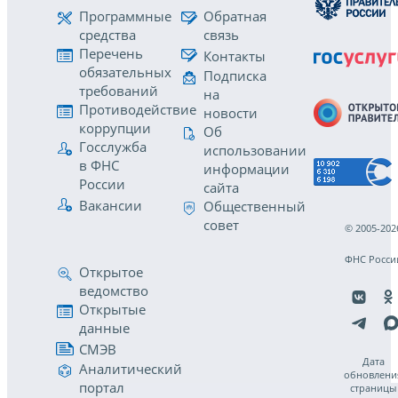
Программные
Обратная
средства
связь
Перечень
Контакты
обязательных
Подписка
требований
на
Противодействие
новости
коррупции
Об
Госслужба
использовании
в ФНС
информации
России
сайта
Вакансии
Общественный
совет
© 2005-202
ФНС Росси
Открытое
ведомство
Открытые
данные
СМЭВ
Дата
Аналитический
обновлени
портал
страницы