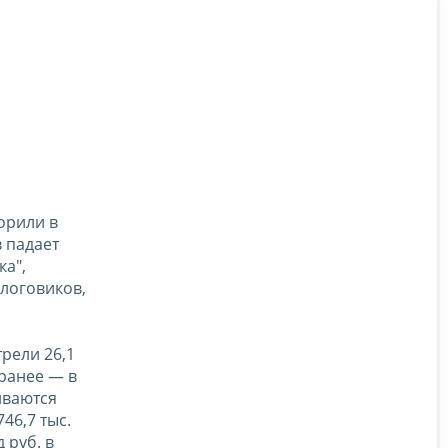
орили в
 падает
ка",
логовиков,
рели 26,1
 ранее — в
иваются
46,7 тыс.
 руб. в