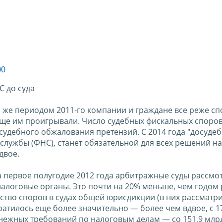
00
 до суда
м же периодом 2011-го компании и граждане все реже сп
чаще им проигрывали. Число судебных фискальных споров
судебного обжалования претензий. С 2014 года "досудеб
службы (ФНС), станет обязательной для всех решений на
двое.
первое полугодие 2012 года арбитражные суды рассмот
 налоговые органы. Это почти на 20% меньше, чем годом
чество споров в судах общей юрисдикции (в них рассматр
атилось еще более значительно — более чем вдвое, с 17
енежных требований по налоговым делам — со 151,9 млрд