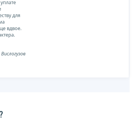
 уплате
е
еству для
ма
ще вдвое.
ктера.
 Вислогузов
?