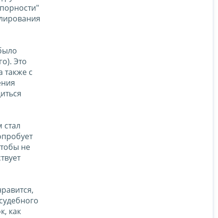
спорности"
улирования
было
о). Это
 также с
ения
диться
 стал
попробует
чтобы не
твует
нравится,
осудебного
, как