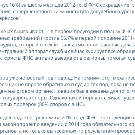
инус 16%) за шесть месяцев 2012-го. В ФНС сокращение "
ния, совершенствованием института досудебного урег
ервисов".
аще их выигрывают — в первом полугодии в пользу ФНС 
ых требований (против 55,7% в первой половине 2011-г
 аудита, который отсекает заведомо проигрышные дела, а
ентральный аппарат службы сейчас курирует все обращ
о, юристы ФНС активно выезжают в регионы, помогая су
ров уже четвертый год подряд. Напомним, этот механизм
льщик не вправе обратиться в суд до тех пор, пока не 
м налоговом органе. Новация была введена для того, 
 государства споры. Однако такой порядок сейчас сущес
овых проверок (80% споров с ФНС).
дел падает в среднем на 20% в год. ФНС эта тенденция 
а законопроект о введении с 2014 года обязательного д
ганов, а не только вынесенных по результатам проверок