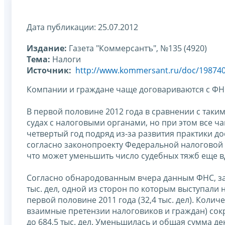
Дата публикации: 25.07.2012
Издание:
Газета "Коммерсантъ", №135 (4920)
Тема:
Налоги
Источник:
http://www.kommersant.ru/doc/19874
Компании и граждане чаще договариваются с ФНС
В первой половине 2012 года в сравнении с таки
судах с налоговыми органами, но при этом все 
четвертый год подряд из-за развития практики до
согласно законопроекту Федеральной налоговой 
что может уменьшить число судебных тяжб еще в
Согласно обнародованным вчера данным ФНС, за 
тыс. дел, одной из сторон по которым выступали
первой половине 2011 года (32,4 тыс. дел). Коли
взаимные претензии налоговиков и граждан) сокр
до 684,5 тыс. дел. Уменьшилась и общая сумма д