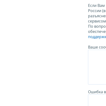
Если Вам
России (
разъясне
сервисо
По вопро
обеспече
поддержк
Ваше соо
Ошибка в 