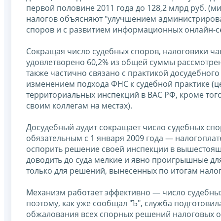
первой половине 2011 года до 128,2 млрд руб. (м
налогов объясняют "улучшением администрирова
споров и с развитием информационных онлайн-с
Сокращая число судебных споров, налоговики ч
удовлетворено 60,2% из общей суммы рассмотренн
также частично связано с практикой досудебного
изменением подхода ФНС к судебной практике (ц
территориальных инспекций в ВАС РФ, кроме тог
своим коллегам на местах).
Досудебный аудит сокращает число судебных спо
обязательным с 1 января 2009 года — налогоплате
оспорить решение своей инспекции в вышестояще
доводить до суда мелкие и явно проигрышные для
только для решений, вынесенных по итогам налог
Механизм работает эффективно — число судебных 
поэтому, как уже сообщал "Ъ", служба подготовил
обжалования всех спорных решений налоговых ор