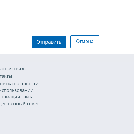
Отмена
Отправить
атная связь
такты
писка на новости
использовании
ормации сайта
ественный совет