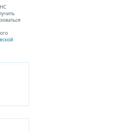
ФНС
лучить
зоваться
ого
ческой