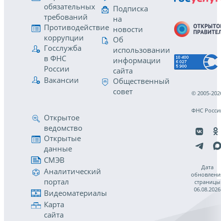
обязательных
Подписка
требований
на
Противодействие
новости
коррупции
Об
Госслужба
использовании
в ФНС
информации
России
сайта
Вакансии
Общественный
совет
© 2005-202
ФНС Росси
Открытое
ведомство
Открытые
данные
СМЭВ
Дата
Аналитический
обновлени
портал
страницы
06.08.2026
Видеоматериалы
Карта
сайта