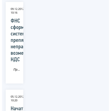
09.12.2012
10:16
ФНС
сформирует
систему,
препятствующую
неправомерному
возмещению
НДС
Пресса
05.12.2012
10:20
Начать