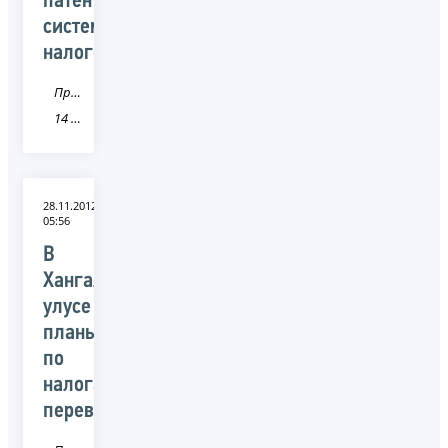
патентную
систему
налогообложения
Пресса
14 Республика Саха (Якутия)
28.11.2012
05:56
В
Хангаласском
улусе
планы
по
налогам
перевыполнены