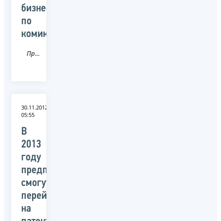
бизнес
по
комиксу
Пресса
30.11.2012
05:55
В
2013
году
предприниматели
смогут
перейти
на