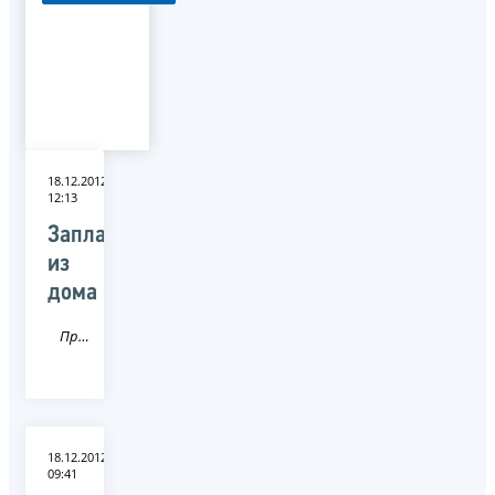
18.12.2012
12:13
Заплати
из
дома
Пресса
18.12.2012
09:41