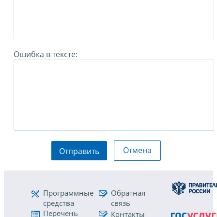
Ошибка в тексте:
Отмена
Отправить
Программные
Обратная
средства
связь
Перечень
Контакты