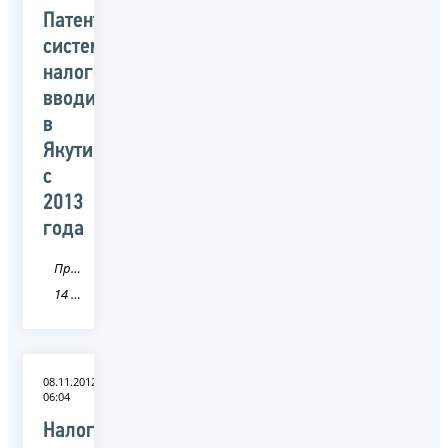
Патентная
система
налогообложения
вводится
в
Якутии
с
2013
года
Пресса
14 Республика Саха (Якутия)
08.11.2012
06:04
Налоговую