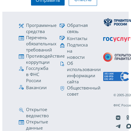
Программные
Обратная
средства
связь
Перечень
Контакты
обязательных
Подписка
требований
на
Противодействие
новости
коррупции
Об
Госслужба
использовании
в ФНС
информации
России
сайта
Вакансии
Общественный
совет
© 2005-202
ФНС Росси
Открытое
ведомство
Открытые
данные