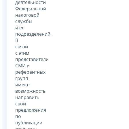
деятельности
Федеральной
налоговой
службы
и ее
подразделений.
В
связи
с этим
представители
СМИ и
референтных
групп
имеют
возможность
направить
свои
предложения
по
публикации
открытых