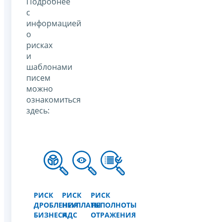
Подробнее
с
информацией
о
рисках
и
шаблонами
писем
можно
ознакомиться
здесь:
РИСК
РИСК
РИСК
ДРОБЛЕНИЯ
НЕУПЛАТЫ
НЕПОЛНОТЫ
БИЗНЕСА
НДС
ОТРАЖЕНИЯ