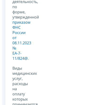
деятельность,
по
форме,
утвержденной
приказом
ФНС
России
от
08.11.2023
№
ЕА-7-
11/824@
.
Виды
медицинских
услуг,
расходы
на
оплату
которых
принимаются