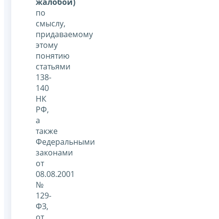
жалобой)
по
смыслу,
придаваемому
этому
понятию
статьями
138-
140
НК
РФ,
а
также
Федеральными
законами
от
08.08.2001
№
129-
ФЗ,
от