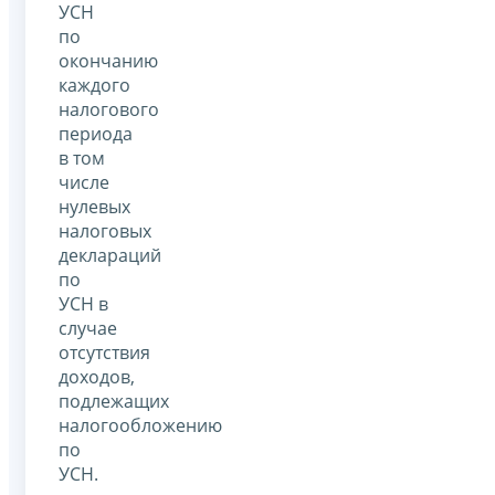
УСН
по
окончанию
каждого
налогового
периода
в том
числе
нулевых
налоговых
деклараций
по
УСН в
случае
отсутствия
доходов,
подлежащих
налогообложению
по
УСН.