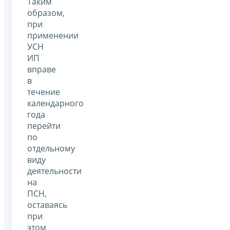
Таким
образом,
при
применении
УСН
ИП
вправе
в
течение
календарного
года
перейти
по
отдельному
виду
деятельности
на
ПСН,
оставаясь
при
этом