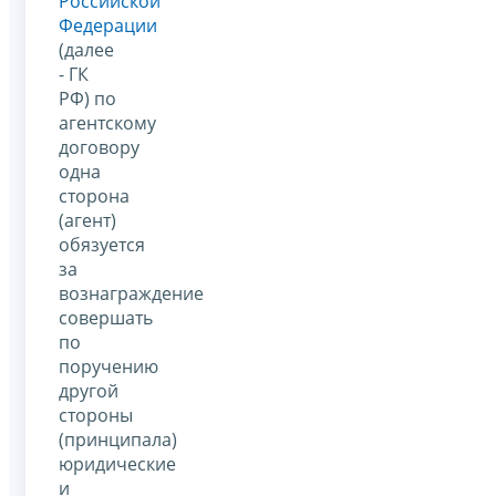
Российской
Федерации
(далее
- ГК
РФ) по
агентскому
договору
одна
сторона
(агент)
обязуется
за
вознаграждение
совершать
по
поручению
другой
стороны
(принципала)
юридические
и