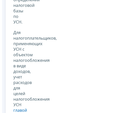
налоговой
базы
по
УСН.
Для
налогоплательщиков,
применяющих
УСН с
объектом
налогообложения
в виде
доходов,
учет
расходов
для
целей
налогообложения
УСН
главой