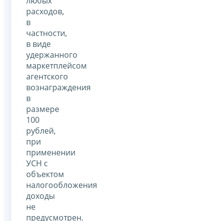
любых
расходов,
в
частности,
в виде
удержанного
маркетплейсом
агентского
вознаграждения
в
размере
100
рублей,
при
применении
УСН с
объектом
налогообложения
доходы
не
предусмотрен.