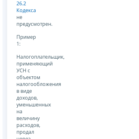
26.2
Кодекса
не
предусмотрен.
Пример
1:
Налогоплательщик,
применяющий
УСН с
объектом
налогообложения
в виде
доходов,
уменьшенных
на
величину
расходов,
продал
через