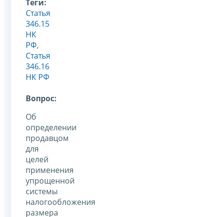
Теги:
Статья
346.15
НК
РФ
,
Статья
346.16
НК РФ
Вопрос:
Об
определении
продавцом
для
целей
применения
упрощенной
системы
налогообложения
размера