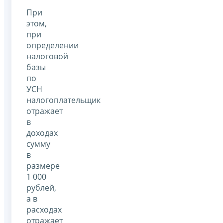
При
этом,
при
определении
налоговой
базы
по
УСН
налогоплательщик
отражает
в
доходах
сумму
в
размере
1 000
рублей,
а в
расходах
отражает