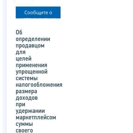
Сообщите о
неприменении
налоговым
органом
Об
указанного
определении
письма
продавцом
для
целей
применения
упрощенной
системы
налогообложения
размера
доходов
при
удержании
маркетплейсом
суммы
своего