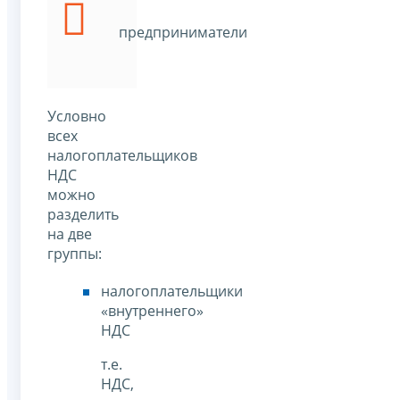
предприниматели
Условно
всех
налогоплательщиков
НДС
можно
разделить
на две
группы:
налогоплательщики
«внутреннего»
НДС
т.е.
НДС,