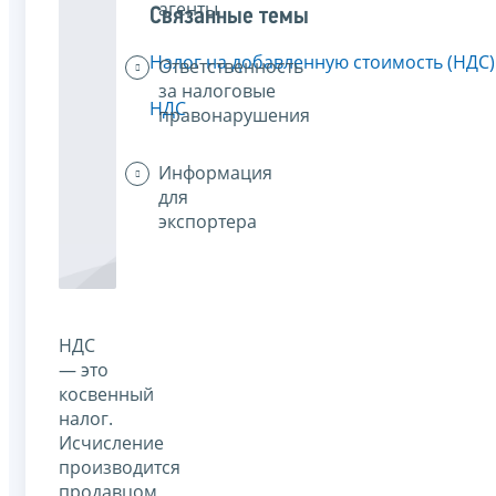
агенты
Связанные темы
Налог на добавленную стоимость (НДС)
Ответственность
за налоговые
НДС
правонарушения
Информация
для
экспортера
НДС
— это
косвенный
налог.
Исчисление
производится
продавцом