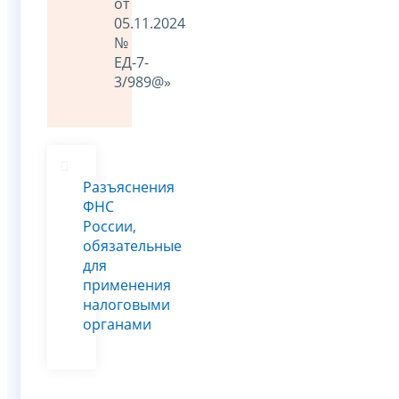
от
05.11.2024
№
ЕД-7-
3/989@»
Разъяснения
ФНС
России,
обязательные
для
применения
налоговыми
органами