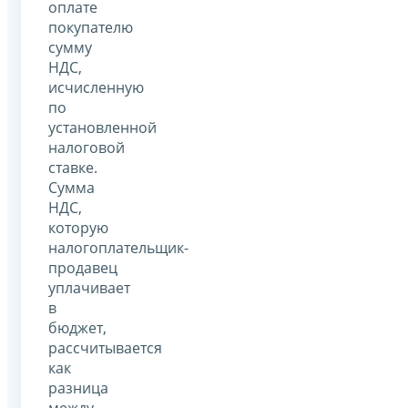
оплате
покупателю
сумму
НДС,
исчисленную
по
установленной
налоговой
ставке.
Сумма
НДС,
которую
налогоплательщик-
продавец
уплачивает
в
бюджет,
рассчитывается
как
разница
между