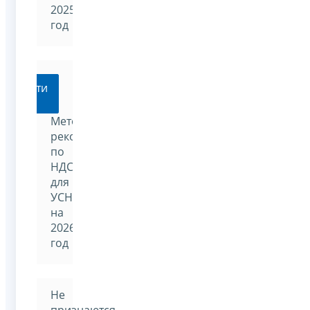
2025
год
Перейти
Методические
рекомендации
по
НДС
для
УСН
на
2026
год
Не