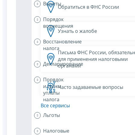
Вычеты
Обратиться в ФНС России
Порядок
возмещения
Узнать о жалобе
Восстановление
налога
Письма ФНС России, обязатель
для применения налоговыми
Декларирование
органами
Порядок
и сроки
Часто задаваемые вопросы
уплаты
налога
Все сервисы
Льготы
Налоговые