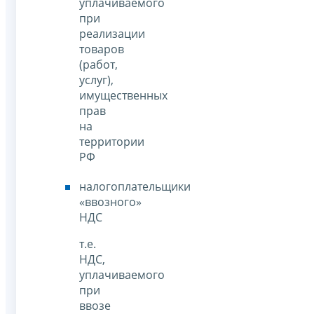
уплачиваемого
при
реализации
товаров
(работ,
услуг),
имущественных
прав
на
территории
РФ
налогоплательщики
«ввозного»
НДС
т.е.
НДС,
уплачиваемого
при
ввозе