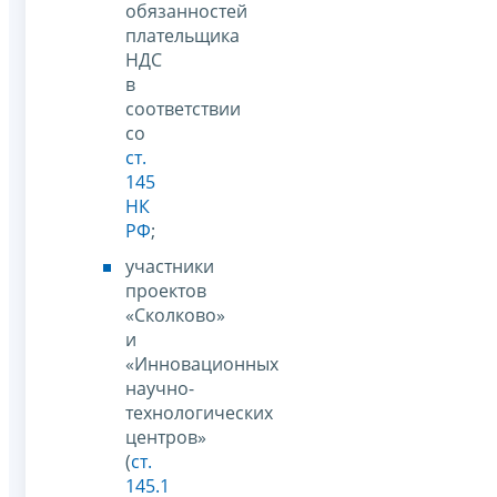
обязанностей
плательщика
НДС
в
соответствии
со
ст.
145
НК
РФ
;
участники
проектов
«Сколково»
и
«Инновационных
научно-
технологических
центров»
(
ст.
145.1