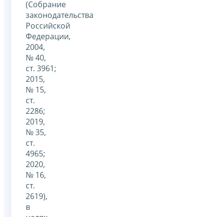
(Собрание
законодательства
Российской
Федерации,
2004,
№ 40,
ст. 3961;
2015,
№ 15,
ст.
2286;
2019,
№ 35,
ст.
4965;
2020,
№ 16,
ст.
2619),
в