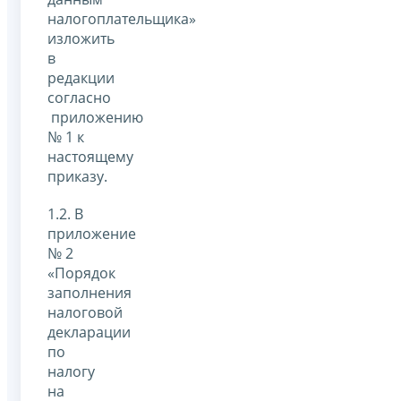
налогоплательщика»
изложить
в
редакции
согласно
приложению
№ 1 к
настоящему
приказу.
1.2. В
приложение
№ 2
«Порядок
заполнения
налоговой
декларации
по
налогу
на