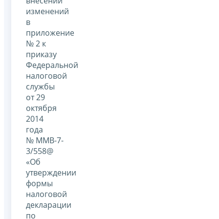
внесении
изменений
в
приложение
№ 2 к
приказу
Федеральной
налоговой
службы
от 29
октября
2014
года
№ ММВ-7-
3/558@
«Об
утверждении
формы
налоговой
декларации
по