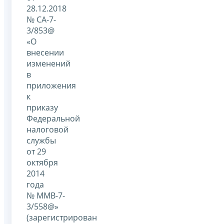
28.12.2018
№ СА-7-
3/853@
«О
внесении
изменений
в
приложения
к
приказу
Федеральной
налоговой
службы
от 29
октября
2014
года
№ ММВ-7-
3/558@»
(зарегистрирован