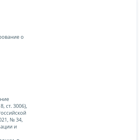
рование о
ание
, ст. 3006),
Российской
21, № 34,
рации и