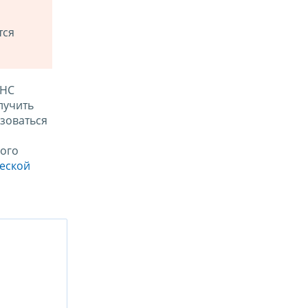
тся
ФНС
лучить
зоваться
ого
ческой