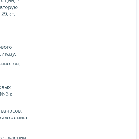
рации, в
 вторую
9, ст.
ового
иказу;
взносов,
овых
№ 3 к
 взносов,
приложению
верждении