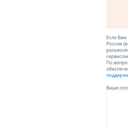
Если Вам
России (
разъясне
сервисо
По вопро
обеспече
поддержк
Ваше соо