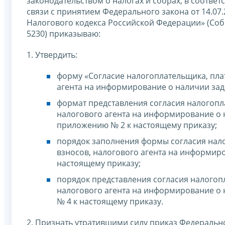
законодательством о налогах и сборах, в соотве
связи с принятием Федерального закона от 14.07
Налогового кодекса Российской Федерации» (Собр
5230) приказываю:
1. Утвердить:
форму «Согласие налогоплательщика, пла
агента на информирование о наличии зад
формат представления согласия налогопл
налогового агента на информирование о 
приложению № 2 к настоящему приказу;
порядок заполнения формы согласия нало
взносов, налогового агента на информир
настоящему приказу;
порядок представления согласия налогоп
налогового агента на информирование о
№ 4 к настоящему приказу.
2. Признать утратившими силу приказ Федераль