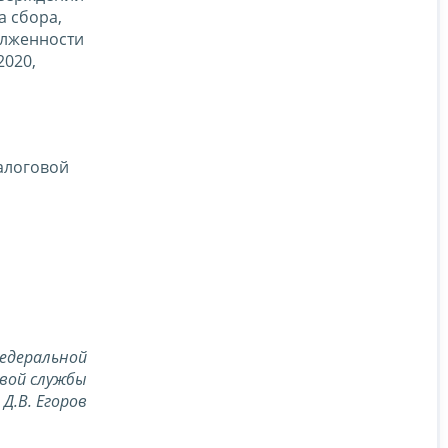
а сбора,
олженности
2020,
алоговой
едеральной
вой службы
Д.В. Егоров