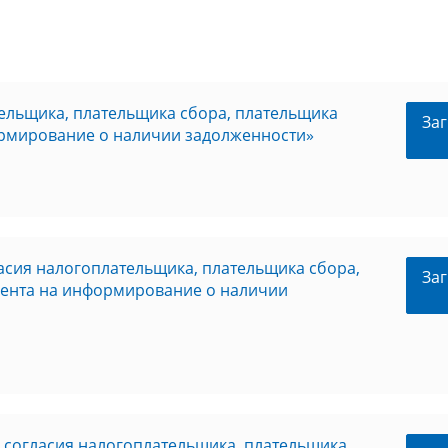
ельщика, плательщика сбора, плательщика
Заг
формирование о наличии задолженности»
асия налогоплательщика, плательщика сбора,
Заг
агента на информирование о наличии
согласия налогоплательщика, плательщика