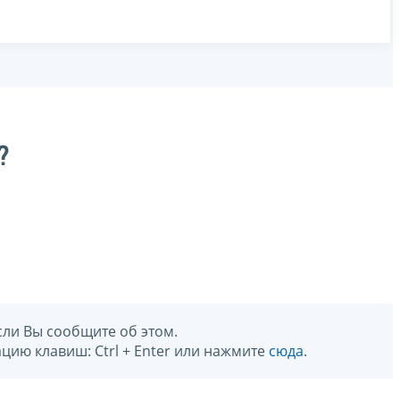
?
сли Вы сообщите об этом.
цию клавиш: Ctrl + Enter или нажмите
сюда
.