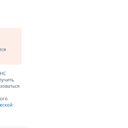
тся
ФНС
лучить
зоваться
ого
ческой