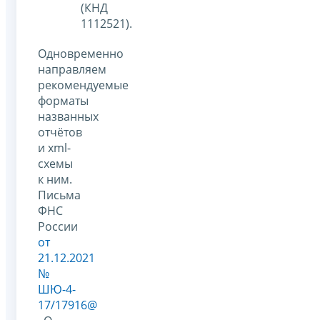
(КНД
1112521).
Одновременно
направляем
рекомендуемые
форматы
названных
отчётов
и xml-
схемы
к ним.
Письма
ФНС
России
от
21.12.2021
№
ШЮ-4-
17/17916@