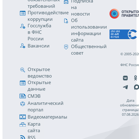
Подписка
требований
на
Противодействие
новости
коррупции
Об
Госслужба
использовании
в ФНС
информации
России
сайта
Вакансии
Общественный
совет
© 2005-202
ФНС Росси
Открытое
ведомство
Открытые
данные
СМЭВ
Дата
Аналитический
обновлени
портал
страницы
07.08.2026
Видеоматериалы
Карта
сайта
RSS